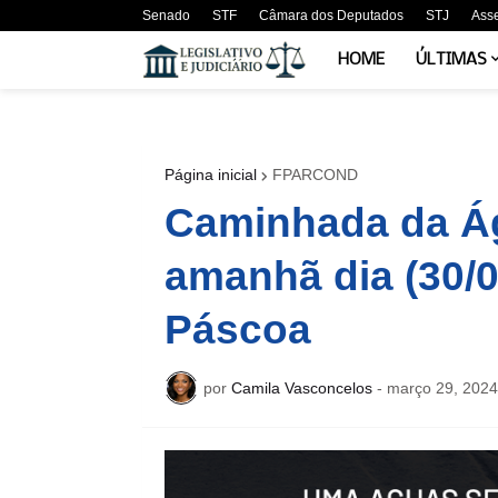
Senado
STF
Câmara dos Deputados
STJ
Ass
HOME
ÚLTIMAS
Página inicial
FPARCOND
Caminhada da Á
amanhã dia (30/0
Páscoa
por
Camila Vasconcelos
-
março 29, 2024