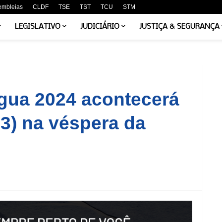
embleias
CLDF
TSE
TST
TCU
STM
LEGISLATIVO
JUDICIÁRIO
JUSTIÇA & SEGURANÇA
gua 2024 acontecerá
3) na véspera da