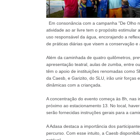
Em consonância com a campanha "De Olho nas 
atividade ao ar livre tem o propósito estimula
uso responsável da água, encorajando a refle
de práticas diárias que visem a conservação e 
Além da caminhada de quatro quilômetros, pr
apresentação teatral, aulas de zumba, entre ou
têm o apoio de instituições renomadas como SE
da Caesb, e Garizito, do SLU, irão unir forças
dinâmicas com a criançada.
A concentração do evento começa às 8h, nas i
próximo ao estacionamento 13. No local, haverá
serão fornecidas instruções gerais para a cam
A Adasa destaca a importância dos participant
percurso. Com esse intuito, a Caesb disponibi