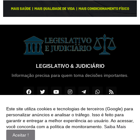
LEGISLATIVO & JUDICIÁRIO
Informação precisa para quem toma decisões importantes.
Este site utiliza cookies e tecnologias de terceiros (Google) para
personalizar anúncios e analisar o tráfego. Isso é feito para
Copyright ©
2026
Legislativo & Judiciário
garantir e entregar a melhor experiência ao usuário. Ao acessar,
você concorda com a política de monitoramento.
Saiba Mais
INÍCIO
SOBRE
CONTATO
LGPD
EXPEDIENTE
Aceitar !
EDITORIAL
MÍDIA KIT
ZAP Legislativo & Judiciário