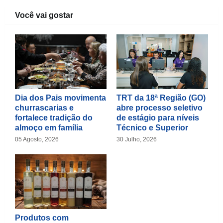
Você vai gostar
Dia dos Pais movimenta
TRT da 18ª Região (GO)
churrascarias e
abre processo seletivo
fortalece tradição do
de estágio para níveis
almoço em família
Técnico e Superior
05 Agosto, 2026
30 Julho, 2026
Produtos com