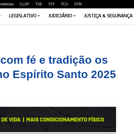
embleias
CLDF
TSE
TST
TCU
STM
LEGISLATIVO
JUDICIÁRIO
JUSTIÇA & SEGURANÇA
 com fé e tradição os
no Espírito Santo 2025