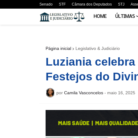
Senado
STF
Câmara dos Deputados
STJ
Ass
HOME
ÚLTIMAS
Página inicial
Legislativo & Judiciário
Luziania celebra
Festejos do Divi
por
Camila Vasconcelos
-
maio 16, 2025