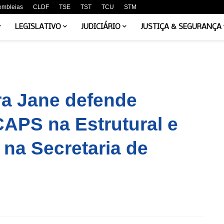
embleias
CLDF
TSE
TST
TCU
STM
LEGISLATIVO
JUDICIÁRIO
JUSTIÇA & SEGURANÇA
a Jane defende
APS na Estrutural e
na Secretaria de