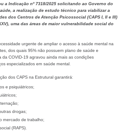
ou a Indicação nº 7318/2025 solicitando ao Governo do
Saúde, a realização de estudo técnico para viabilizar a
s dos Centros de Atenção Psicossocial (CAPS I, II e III)
XXV), uma das áreas de maior vulnerabilidade social do
cessidade urgente de ampliar o acesso à saúde mental na
ntes, dos quais 95% não possuem plano de saúde e
 da COVID-19 agravou ainda mais as condições
ços especializados em saúde mental.
ação dos CAPS na Estrutural garantirá:
s e psiquiátricos;
iátricos;
nternação;
outras drogas;
ao mercado de trabalho;
social (RAPS).