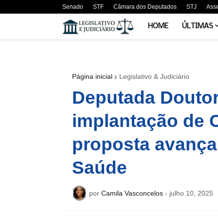
Senado
STF
Câmara dos Deputados
STJ
Ass
HOME
ÚLTIMAS
Página inicial
Legislativo & Judiciário
Deputada Doutor
implantação de C
proposta avança 
Saúde
por
Camila Vasconcelos
-
julho 10, 2025