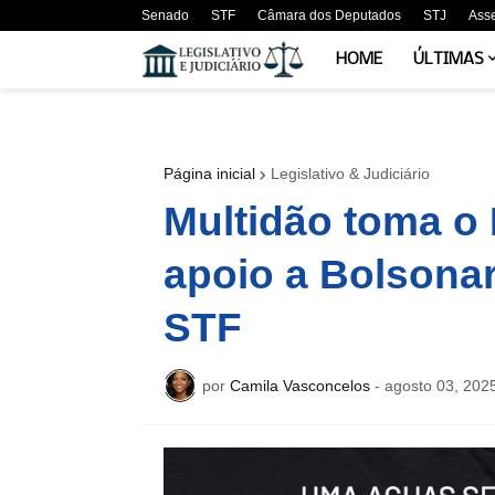
Senado
STF
Câmara dos Deputados
STJ
Ass
HOME
ÚLTIMAS
Página inicial
Legislativo & Judiciário
Multidão toma o
apoio a Bolsonar
STF
por
Camila Vasconcelos
-
agosto 03, 202