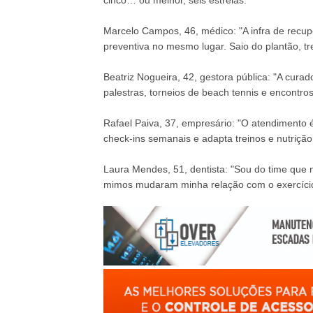
cinco… ou melhor, seis estrelas."
Marcelo Campos, 46, médico: "A infra de recuper
preventiva no mesmo lugar. Saio do plantão, tre
Beatriz Nogueira, 42, gestora pública: "A cur
palestras, torneios de beach tennis e encontro
Rafael Paiva, 37, empresário: "O atendimento 
check-ins semanais e adapta treinos e nutriçã
Laura Mendes, 51, dentista: "Sou do time que n
mimos mudaram minha relação com o exercício