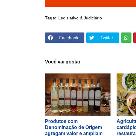
Tags:
Legislativo & Judiciário
Facebook
Twitter
Você vai gostar
Produtos com
Agricultu
Denominação de Origem
cardápio
agregam valor e ampliam
restaura