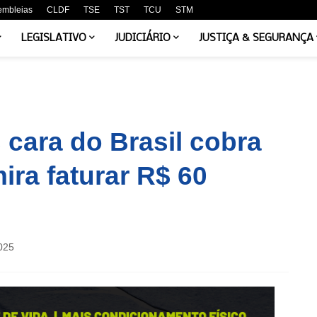
embleias
CLDF
TSE
TST
TCU
STM
LEGISLATIVO
JUDICIÁRIO
JUSTIÇA & SEGURANÇA
cara do Brasil cobra
mira faturar R$ 60
025