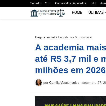
Senado
STF
Câmara dos Deputados
STJ
Ass
HOME
ÚLTIMAS
Página inicial
Legislativo & Judiciário
A academia mais 
até R$ 3,7 mil e 
milhões em 2026
por
Camila Vasconcelos
-
setembro 27, 2