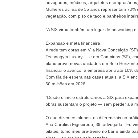
advogados, médicos, arquitetos e empresários;
Mulheres acima de 35 anos representam 70% da 
vegetação, com piso de taco e banheiros inte
"A SIX virou também um lugar de networking e 
Expansão e meta financeira
A rede tem obras em Vila Nova Conceição (SP)
Technogym Luxury — e em Campinas (SP), com 1.
plano prevê novas unidades em Belo Horizonte 
financiar o avanço, a empresa abriu até 10% de
Com fila de espera nas casas atuais, a SIX enc
60 milhões em 2026.
"Desde o início estruturamos a SIX para expandi
obras sustentam o projeto — sem perder a alm
O que dizem os alunos: os diferenciais na práti
Ana Carolina Figueiredo, 39, advogada: "Eu vin
pilates, tomo meu pré-treino no bar e ainda pa