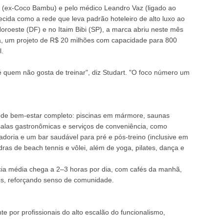
t (ex-Coco Bambu) e pelo médico Leandro Vaz (ligado ao
ecida como a rede que leva padrão hoteleiro de alto luxo ao
oroeste (DF) e no Itaim Bibi (SP), a marca abriu neste mês
ia, um projeto de R$ 20 milhões com capacidade para 800
.
uem não gosta de treinar", diz Studart. "O foco número um
de bem-estar completo: piscinas em mármore, saunas
a, salas gastronômicas e serviços de conveniência, como
doria e um bar saudável para pré e pós-treino (inclusive em
ras de beach tennis e vôlei, além de yoga, pilates, dança e
ia média chega a 2–3 horas por dia, com cafés da manhã,
os, reforçando senso de comunidade.
e por profissionais do alto escalão do funcionalismo,