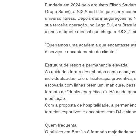
Fundada em 2024 pelo arquiteto Eilson Studar
Grupo Sabin), a SIX Sport Life quer ser reconh
universo fitness. Depois das inaugurações no N
sua terceira operação, no Lago Sul, em Brasíl
alunos e tíquete mensal que chega a R$ 3,7 mil
"Queríamos uma academia que encantasse até q
é serviço e encantamento do cliente."
Estrutura de resort e permanência elevada
As unidades foram desenhadas como espaços 
individualizadas, crio e fisioterapia preventiv
escovaria com linhas premium, manicure, passa
formato de "drinks energéticos"). Há ainda quad
meditação.
Com a proposta de hospitalidade, a permanênc
torneios esportivos e encontros com DJ e vinh
Quem frequenta
O público em Brasília é formado majoritariament