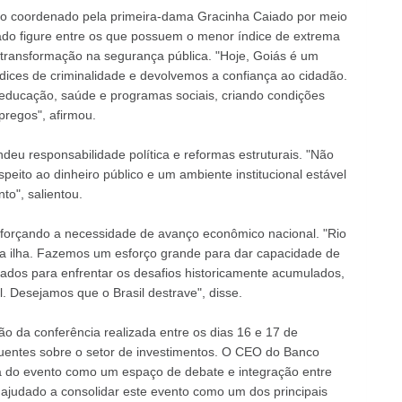
lho coordenado pela primeira-dama Gracinha Caiado por meio
tado figure entre os que possuem o menor índice de extrema
a transformação na segurança pública. "Hoje, Goiás é um
ices de criminalidade e devolvemos a confiança ao cidadão.
 educação, saúde e programas sociais, criando condições
pregos", afirmou.
deu responsabilidade política e reformas estruturais. "Não
peito ao dinheiro público e um ambiente institucional estável
to", salientou.
forçando a necessidade de avanço econômico nacional. "Rio
a ilha. Fazemos um esforço grande para dar capacidade de
tados para enfrentar os desafios historicamente acumulados,
il. Desejamos que o Brasil destrave", disse.
o da conferência realizada entre os dias 16 e 17 de
luentes sobre o setor de investimentos. O CEO do Banco
cia do evento como um espaço de debate e integração entre
 ajudado a consolidar este evento como um dos principais