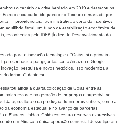
 lembrou o cenário de crise herdado em 2019 e destacou os
m Estado sucateado, bloqueado no Tesouro e marcado por
ias — previdenciária, administrativa e corte de incentivos
em equilíbrio fiscal, um fundo de estabilização econômica de
ís, reconhecida pelo IDEB [Índice de Desenvolvimento da
tado para a inovação tecnológica. "Goiás foi o primeiro
cial, já reconhecida por gigantes como Amazon e Google.
 inovação, pesquisa e novos negócios. Isso moderniza a
endedorismo", destacou.
ressaltou ainda a quarta colocação de Goiás entre as
om saldo recorde na geração de empregos e superávit na
l da agricultura e da produção de minerais críticos, como a
ão da economia estadual e no avanço de parcerias
ão e Estados Unidos. Goiás concentra reservas expressivas
sendo em Minaçu a única operação comercial desse tipo em