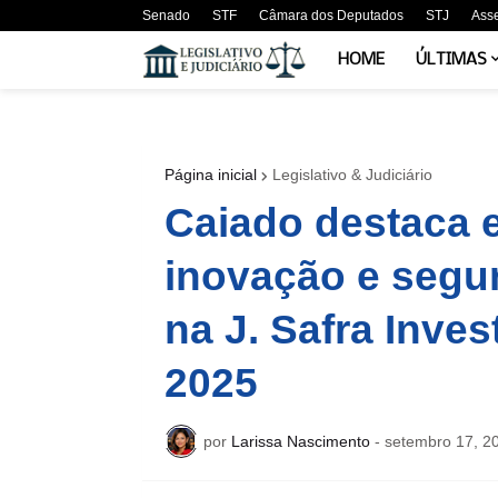
Senado
STF
Câmara dos Deputados
STJ
Ass
HOME
ÚLTIMAS
Página inicial
Legislativo & Judiciário
Caiado destaca eq
inovação e segu
na J. Safra Inve
2025
por
Larissa Nascimento
-
setembro 17, 2