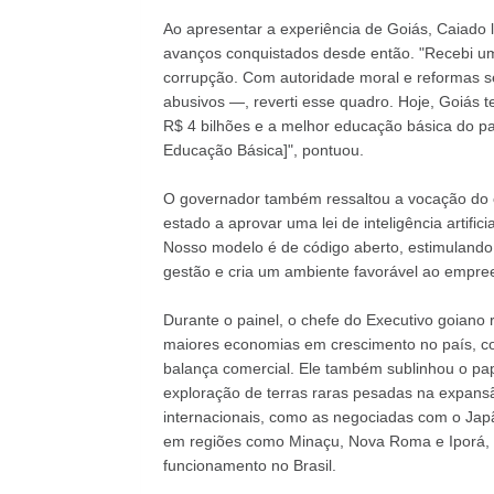
Ao apresentar a experiência de Goiás, Caiado
avanços conquistados desde então. "Recebi u
corrupção. Com autoridade moral e reformas sér
abusivos —, reverti esse quadro. Hoje, Goiás t
R$ 4 bilhões e a melhor educação básica do pa
Educação Básica]", pontuou.
O governador também ressaltou a vocação do es
estado a aprovar uma lei de inteligência artifi
Nosso modelo é de código aberto, estimulando
gestão e cria um ambiente favorável ao empre
Durante o painel, o chefe do Executivo goiano 
maiores economias em crescimento no país, c
balança comercial. Ele também sublinhou o pape
exploração de terras raras pesadas na expans
internacionais, como as negociadas com o Jap
em regiões como Minaçu, Nova Roma e Iporá, 
funcionamento no Brasil.