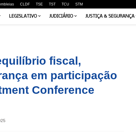
embleias
CLDF
TSE
TST
TCU
STM
LEGISLATIVO
JUDICIÁRIO
JUSTIÇA & SEGURANÇA
uilíbrio fiscal,
rança em participação
stment Conference
025