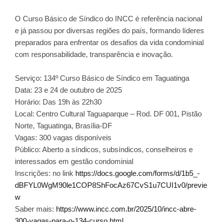
O Curso Básico de Síndico do INCC é referência nacional
e já passou por diversas regiões do país, formando líderes
preparados para enfrentar os desafios da vida condominial
com responsabilidade, transparência e inovação.
Serviço: 134º Curso Básico de Síndico em Taguatinga
Data: 23 e 24 de outubro de 2025
Horário: Das 19h às 22h30
Local: Centro Cultural Taguaparque – Rod. DF 001, Pistão
Norte, Taguatinga, Brasília-DF
Vagas: 300 vagas disponíveis
Público: Aberto a síndicos, subsíndicos, conselheiros e
interessados em gestão condominial
Inscrições: no link
https://docs.google.com/forms/d/1b5_-
dBFYL0WgM90le1COP8ShFocAz67CvS1u7CUI1v0/previe
w
Saber mais:
https://www.incc.com.br/2025/10/incc-abre-
300-vagas-para-o-134-curso.html