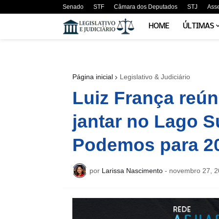
Senado
STF
Câmara dos Deputados
STJ
Ass
HOME
ÚLTIMAS
Página inicial
Legislativo & Judiciário
Luiz França reún
jantar no Lago Su
Podemos para 2
por
Larissa Nascimento
-
novembro 27, 2