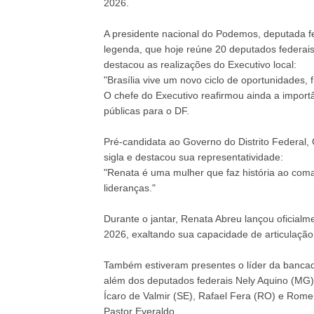
2026.
A presidente nacional do Podemos, deputada fe
legenda, que hoje reúne 20 deputados federais
destacou as realizações do Executivo local:
"Brasília vive um novo ciclo de oportunidades, 
O chefe do Executivo reafirmou ainda a import
públicas para o DF.
Pré-candidata ao Governo do Distrito Federal,
sigla e destacou sua representatividade:
"Renata é uma mulher que faz história ao coma
lideranças."
Durante o jantar, Renata Abreu lançou oficial
2026, exaltando sua capacidade de articulação 
Também estiveram presentes o líder da banc
além dos deputados federais Nely Aquino (MG),
Ícaro de Valmir (SE), Rafael Fera (RO) e Romer
Pastor Everaldo.