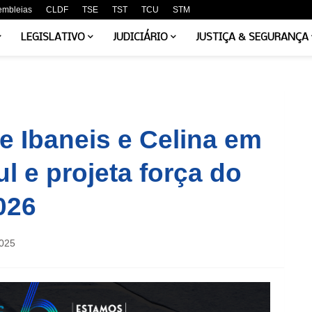
embleias
CLDF
TSE
TST
TCU
STM
LEGISLATIVO
JUDICIÁRIO
JUSTIÇA & SEGURANÇA
e Ibaneis e Celina em
l e projeta força do
026
025