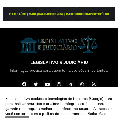
LEGISLATIVO & JUDICIÁRIO
Informação precisa para quem toma decisões importantes.
Este site utiliza cookies e tecnologias de terceiros (Google) para
personalizar anúncios e analisar o tráfego. Isso é feito para
Copyright ©
2026
Legislativo & Judiciário
garantir e entregar a melhor experiência ao usuário. Ao acessar,
você concorda com a política de monitoramento.
Saiba Mais
INÍCIO
SOBRE
CONTATO
LGPD
EXPEDIENTE