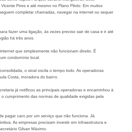
, Vicente Pires e até mesmo no Plano Piloto. Em muitos
nseguem completar chamadas, navegar na internet ou sequer
para fazer uma ligação, às vezes preciso sair de casa e ir até
gião há três anos.
nternet que simplesmente não funcionam direito. É
 um condomínio local.
onsolidada, o sinal oscila o tempo todo. As operadoras
aula Costa, moradora do bairro.
etaria já notificou as principais operadoras e encaminhou à
r o cumprimento das normas de qualidade exigidas pela
 de pagar caro por um serviço que não funciona. Já
itiva. As empresas precisam investir em infraestrutura e
secretário Gilvan Máximo.