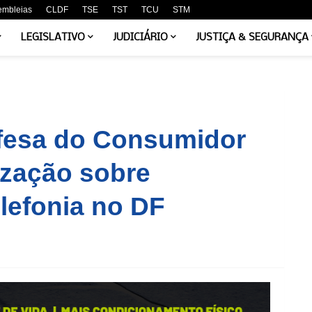
embleias
CLDF
TSE
TST
TCU
STM
LEGISLATIVO
JUDICIÁRIO
JUSTIÇA & SEGURANÇA
efesa do Consumidor
lização sobre
lefonia no DF