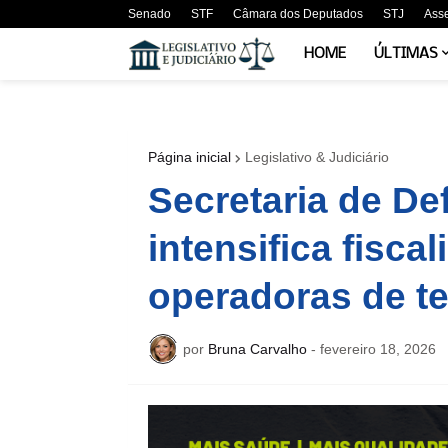
Senado
STF
Câmara dos Deputados
STJ
Ass
HOME
ÚLTIMAS
Página inicial
Legislativo & Judiciário
Secretaria de D
intensifica fisca
operadoras de te
por
Bruna Carvalho
-
fevereiro 18, 2026