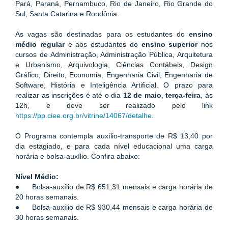
Pará, Paraná, Pernambuco, Rio de Janeiro, Rio Grande do 
Sul, Santa Catarina e Rondônia. 
As vagas são destinadas para os estudantes do 
ensino 
médio
regular 
e aos estudantes do 
ensino superior
 nos 
cursos de Administração, Administração Pública, Arquitetura 
e Urbanismo, Arquivologia, Ciências Contábeis, Design 
Gráfico, Direito, Economia, Engenharia Civil, Engenharia de 
Software, História e Inteligência Artificial. O prazo para 
realizar as inscrições é até o dia 
12 de maio
, 
terça-feira
, às 
12h, e deve ser realizado pelo link 
https://pp.ciee.org.br/vitrine/14067/detalhe
. 
O Programa contempla auxílio-transporte de R$ 13,40 por 
dia estagiado, e para cada nível educacional uma carga 
horária e bolsa-auxílio. Confira abaixo: 
Nível Médio:
●     Bolsa-auxílio de R$ 651,31 mensais e carga horária de 
20 horas semanais.
●     Bolsa-auxílio de R$ 930,44 mensais e carga horária de 
30 horas semanais.