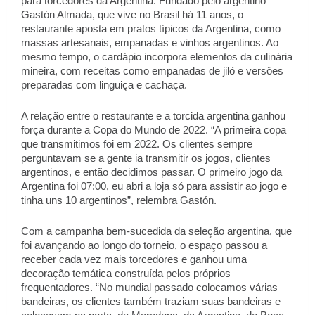
para torcedores da Argentina. Fundado pelo argentino 
Gastón Almada, que vive no Brasil há 11 anos, o 
restaurante aposta em pratos típicos da Argentina, como 
massas artesanais, empanadas e vinhos argentinos. Ao 
mesmo tempo, o cardápio incorpora elementos da culinária 
mineira, com receitas como empanadas de jiló e versões 
preparadas com linguiça e cachaça. 
A relação entre o restaurante e a torcida argentina ganhou 
força durante a Copa do Mundo de 2022. “A primeira copa 
que transmitimos foi em 2022. Os clientes sempre 
perguntavam se a gente ia transmitir os jogos, clientes 
argentinos, e então decidimos passar. O primeiro jogo da 
Argentina foi 07:00, eu abri a loja só para assistir ao jogo e 
tinha uns 10 argentinos”, relembra Gastón. 
Com a campanha bem-sucedida da seleção argentina, que 
foi avançando ao longo do torneio, o espaço passou a 
receber cada vez mais torcedores e ganhou uma 
decoração temática construída pelos próprios 
frequentadores. “No mundial passado colocamos várias 
bandeiras, os clientes também traziam suas bandeiras e 