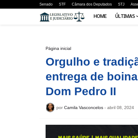
Senado
STF
Câmara dos Deputados
STJ
Ass
HOME
ÚLTIMAS
Página inicial
Orgulho e tradiç
entrega de boina
Dom Pedro II
por
Camila Vasconcelos
-
abril 08, 2024