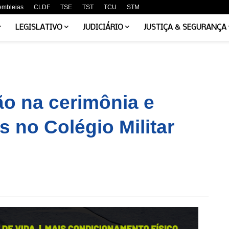
embleias
CLDF
TSE
TST
TCU
STM
LEGISLATIVO
JUDICIÁRIO
JUSTIÇA & SEGURANÇA
ão na cerimônia e
s no Colégio Militar