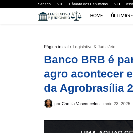
Senado
STF
Câmara dos Deputados
STJ
Ass
HOME
ÚLTIMAS
Página inicial
Legislativo & Judiciário
Banco BRB é par
agro acontecer e
da Agrobrasília 
por
Camila Vasconcelos
-
maio 23, 2025