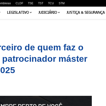
embleias
CLDF
TSE
TST
TCU
STM
LEGISLATIVO
JUDICIÁRIO
JUSTIÇA & SEGURANÇA
ceiro de quem faz o
 patrocinador máster
2025