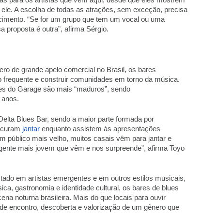
rtas para os artistas que vêm aqui, desde que eles mostrem 
ele. A escolha de todas as atrações, sem exceção, precisa 
lecimento. “Se for um grupo que tem um vocal ou uma 
a proposta é outra”, afirma Sérgio. 
o de grande apelo comercial no Brasil, os bares 
frequente e construir comunidades em torno da música. 
es do Garage são mais “maduros”, sendo 
anos.  
Delta Blues Bar, sendo a maior parte formada por 
ocuram
 jantar
 enquanto assistem às apresentações 
m público mais velho, muitos casais vêm para jantar e 
ente mais jovem que vêm e nos surpreende”, afirma Toyo 
tado em artistas emergentes e em outros estilos musicais, 
, gastronomia e identidade cultural, os bares de blues 
 noturna brasileira. Mais do que locais para ouvir 
e encontro, descoberta e valorização de um gênero que 