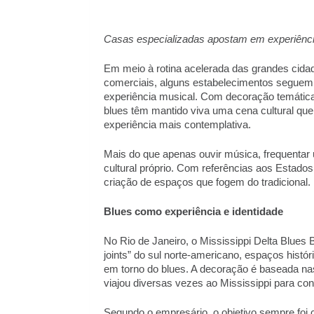
Casas especializadas apostam em experiências 
Em meio à rotina acelerada das grandes cida
comerciais, alguns estabelecimentos seguem 
experiência musical. Com decoração temática,
blues têm mantido viva uma cena cultural qu
experiência mais contemplativa. 
Mais do que apenas ouvir música, frequentar
cultural próprio. Com referências aos Estados
criação de espaços que fogem do tradicional. 
Blues como experiência e identidade 
No Rio de Janeiro, o Mississippi Delta Blues Ba
joints” do sul norte-americano, espaços histó
em torno do blues. A decoração é baseada nas
viajou diversas vezes ao Mississippi para conh
Segundo o empresário, o objetivo sempre foi c