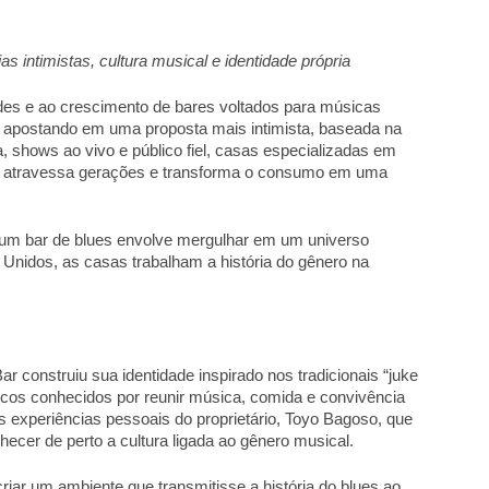
intimistas, cultura musical e identidade própria
des e ao crescimento de bares voltados para músicas 
apostando em uma proposta mais intimista, baseada na 
 shows ao vivo e público fiel, casas especializadas em 
e atravessa gerações e transforma o consumo em uma 
 um bar de blues envolve mergulhar em um universo 
 Unidos, as casas trabalham a história do gênero na 
r construiu sua identidade inspirado nos tradicionais “juke 
ricos conhecidos por reunir música, comida e convivência 
 experiências pessoais do proprietário, Toyo Bagoso, que 
ecer de perto a cultura ligada ao gênero musical.  
riar um ambiente que transmitisse a história do blues ao 