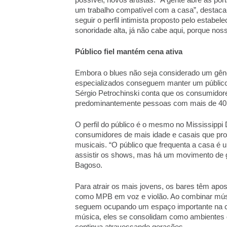
possível, novos artistas. “A gente abre as po
um trabalho compatível com a casa”, destaca 
seguir o perfil intimista proposto pelo estabe
sonoridade alta, já não cabe aqui, porque noss
Público fiel mantém cena ativa 
Embora o blues não seja considerado um gêner
especializados conseguem manter um público 
Sérgio Petrochinski conta que os consumidor
predominantemente pessoas com mais de 40 
O perfil do público é o mesmo no Mississippi 
consumidores de mais idade e casais que pr
musicais. “O público que frequenta a casa é u
assistir os shows, mas há um movimento de g
Bagoso. 
Para atrair os mais jovens, os bares têm apos
como MPB em voz e violão. Ao combinar música
seguem ocupando um espaço importante na cena
música, eles se consolidam como ambientes d