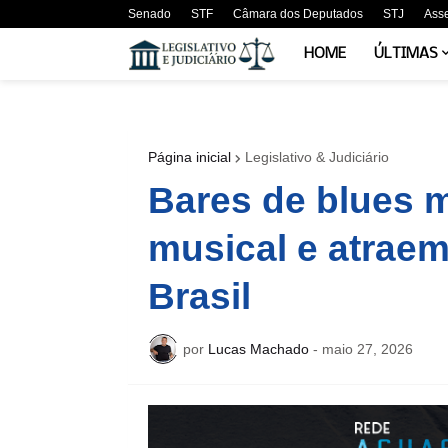
Senado
STF
Câmara dos Deputados
STJ
Ass
HOME
ÚLTIMAS
Página inicial
Legislativo & Judiciário
Bares de blues 
musical e atraem 
Brasil
por
Lucas Machado
-
maio 27, 2026