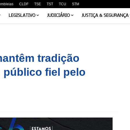
embleias
CLDF
TSE
TST
TCU
STM
LEGISLATIVO
JUDICIÁRIO
JUSTIÇA & SEGURANÇA
mantêm tradição
público fiel pelo