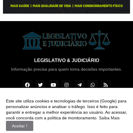
LEGISLATIVO & JUDICIÁRIO
Informação precisa para quem toma decisões importantes.
Este site utiliza cookies e tecnologias de terceiros (Google) para
personalizar anúncios e analisar o tráfego. Isso é feito para
Copyright ©
2026
Legislativo & Judiciário
garantir e entregar a melhor experiência ao usuário. Ao acessar,
você concorda com a política de monitoramento.
Saiba Mais
INÍCIO
SOBRE
CONTATO
LGPD
EXPEDIENTE
Aceitar !
EDITORIAL
MÍDIA KIT
ZAP Legislativo & Judiciário