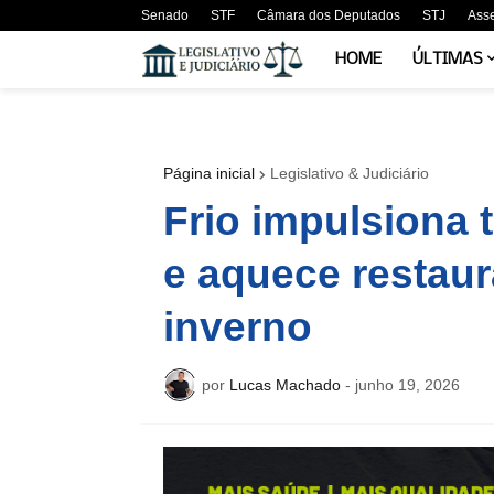
Senado
STF
Câmara dos Deputados
STJ
Ass
HOME
ÚLTIMAS
Página inicial
Legislativo & Judiciário
Frio impulsiona
e aquece restau
inverno
por
Lucas Machado
-
junho 19, 2026