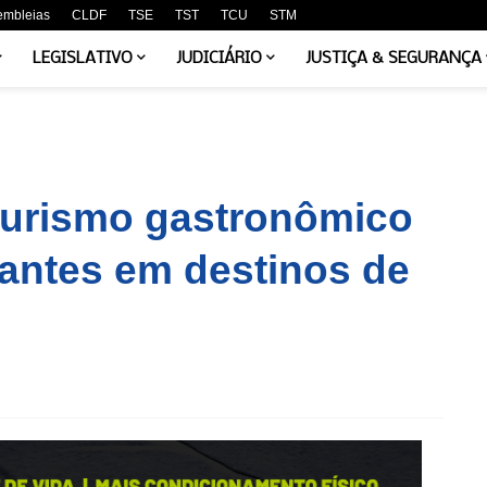
embleias
CLDF
TSE
TST
TCU
STM
LEGISLATIVO
JUDICIÁRIO
JUSTIÇA & SEGURANÇA
 turismo gastronômico
rantes em destinos de