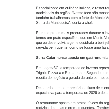
Especializado em culinária italiana, o restau
tradicionais da região. “Nosso foco são massa
também trabalhamos com o forte de Monte Verde
Serra da Mantiqueira”, conta a chef. 
Entre os pratos mais procurados durante o inv
temos um prato específico, que em Monte Verd
que eu desenvolvi, a gente desidrata a berinjel
servida bem quente, como se fosse uma lasa
Serra Catarinense aposta em gastronomia r
Em Lages/SC, a temporada de inverno represen
Trigalle Pizzaria e Restaurante. Segundo o pro
receita do negócio é gerada durante os meses 
De acordo com o empresário, o fluxo de clien
expectativa para a temporada de 2026 é de a
O restaurante aposta em pratos típicos da reg
rodízios de sopas e cremes quentes. “Também