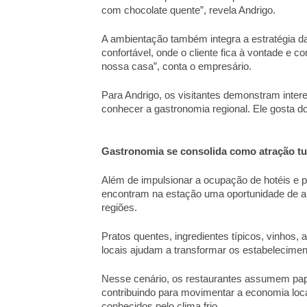
com chocolate quente”, revela Andrigo. 
A ambientação também integra a estratégia da
confortável, onde o cliente fica à vontade e c
nossa casa”, conta o empresário. 
Para Andrigo, os visitantes demonstram interes
conhecer a gastronomia regional. Ele gosta d
Gastronomia se consolida como atração tur
Além de impulsionar a ocupação de hotéis e po
encontram na estação uma oportunidade de ampl
regiões. 
Pratos quentes, ingredientes típicos, vinhos, 
locais ajudam a transformar os estabeleciment
Nesse cenário, os restaurantes assumem papel
contribuindo para movimentar a economia local 
conhecidos pelo clima frio.