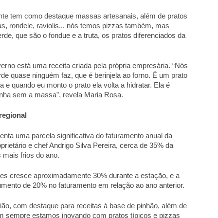
rante tem como destaque massas artesanais, além de pratos 
s, rondele, raviolis... nós temos pizzas também, mas 
, que são o fondue e a truta, os pratos diferenciados da 
erno está uma receita criada pela própria empresária. “Nós 
e quase ninguém faz, que é berinjela ao forno. É um prato 
a e quando eu monto o prato ela volta a hidratar. Ela é 
nha sem a massa”, revela Maria Rosa. 
egional 
ta uma parcela significativa do faturamento anual da 
prietário e chef Andrigo Silva Pereira, cerca de 35% da 
mais frios do ano. 
tes cresce aproximadamente 30% durante a estação, e a 
umento de 20% no faturamento em relação ao ano anterior. 
ião, com destaque para receitas à base de pinhão, além de 
 sempre estamos inovando com pratos típicos e pizzas 